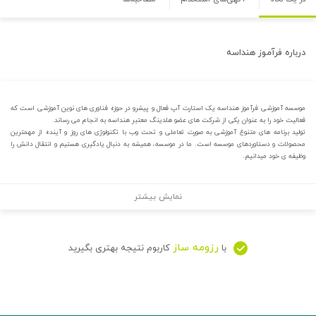
درباره
فرآموز هنداسه
موسسه آموزشی فرآموز هنداسه یک استارت آپ فعال و پیشرو در حوزه فناوری های نوین آموزشی است که
فعالیت خود را به عنوان یکی از شرکت های عضو هلدینگ معتبر هنداسه به انجام می رساند.
تولید برنامه های متنوع آموزشی به صورت تعاملی و تحت وب با تکنولوژی های روز و آینده از مهمترین
محصولات و دستاوردهای موسسه است. ما در موسسه، همیشه به دنبال یادگیری هستیم و انتقال دانش را
وظیفه ی خود میدانیم.
نمایش بیشتر
رزومه ساز
با
کاربوم نتیجه بهتری بگیرید