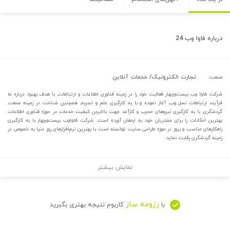
درباره
فاوا وب 24
تجارت الکترونیک/ خدمات آنلاین
صنعت:
شرکت فاوا وب بیست‌وچهار فعالیت خود را در زمینه فناوری اطلاعات‌ و ارتباطات, با هدف بهبود درباره ما
فرآیند ارتباطات نسل وب, آغاز نموده و با به کارگیری علم و تجربه, همچنین شناخت در زمینه صنعت
گردشگری, با به کارگیری نیروهای مجرب و کارآمد جهت بالابردن کیفیت خدمات در حوزه فناوری اطلاعات
بهترین امکانات را برای مشتریان خود به ارمغان آورده است. شرکت فاواوب بیست‌وچهار با به کارگیری
راهکارهای مناسب‌ و بروز در حوزه طراحی سایت توانسته است با بهترین نرم‌افزارهای روز دنیا به خصوص در
زمینه گردشگری رقابت نماید.
نمایش بیشتر
رزومه ساز
با
کاربوم نتیجه بهتری بگیرید