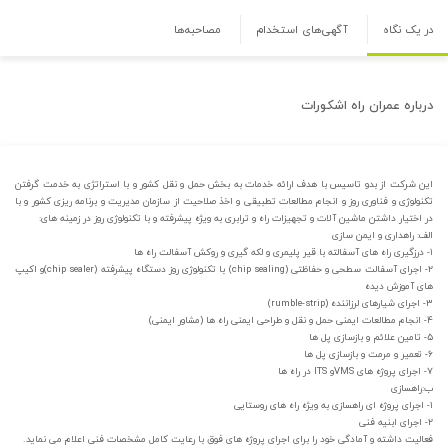
در یک نگاه
آگهی‌های استخدام
مصاحبه‌ها
درباره
عمران راه اشکورات
این شرکت از بدو تاسیس با هدف ارائه خدمات به بخش حمل و نقل کشور و با استراتژی به خدمت گرفتن
تکنولوژی و فناوری روز و انجام مطالعات تطبیقی و اخذ صلاحیت از سازمان مدیریت و برنامه ریزی کشور و با
در اختیار داشتن ماشین آلات و تجهیزات راه و ترابری به ویژه پیشرفته و با تکنولوژی روز در زمینه های:
الف: راهداری و ایمن سازی
۱- درزگیری راه های آسفالته با قیر پلیمری و لکه گیری و روکش آسفالت راه ها
۲- اجرای آسفالت سطحی و حفاظتی (chip sealing) با تکنولوژی روز دستگاه پیشرفته (chip sealer)و اکیپ
های آموزش دیده
۳- اجرای شیارهای لرزاننده (rumble-strip)
۴- انجام مطالعات ایمنی حمل و نقل و طراحی ایمنی راه ها (مشاور ایمنی)
۵- تامین علائم و بازسازی پل ها
۶- تعمیر و مرمت و بازسازی پل ها
۷- اجرای پروژه های VMSو ITS در راه ها
ب:راهسازی
۱- اجرای پروژه ای راهسازی به ویژه راه های روستایی
۲- اجرای ابنیه فنی
فعالیت داشته و آمادگی خود را برای اجرای پروژه های فوق با رعایت کامل مشخصات فنی اعلام می نماید.