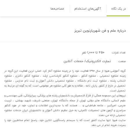
در یک نگاه
آگهی‌های استخدام
مصاحبه‌ها
درباره
علم و فن شهریارنوین تبریز
۲۵۰ تا ۱,۰۰۰ نفر
تعداد نفرات:
تجارت الکترونیک/ خدمات آنلاین
صنعت:
گروه آموزشی هیوا از سال ۱۳۹۰ فعالیت خود را در زمینه مشاوره آغاز کرد. اصلی ترین فعالیت این گروه در
زمینه مشاوره تحصیلی ، مشاوره کنکور ، مشاوره کنکور کارشناسی ارشد ، مشاوره کنکور دکتری ، مشاوره
انتخاب رشته ، مشاوره ثبت نام دانشگاه ، مشاوره تحصیلی دانش آموزان و ثبت نام مدارس ، مشاوره
تحصیل در خارج از کشور، پایان نامه ، مقاله و به طور کلی مشاوره هر موضوعی است که به گونه ای مرتبط به
تحصیل است.
نیروهای این مجموعه همگی از فارغ التحصیلان و دانشجویان رشته های پزشکی، پیراپزشکی، فنی مهندسی و
علوم انسانی دانشگاه های دولتی تهران از جمله دانشگاه تهران، صنعتی شریف، شهید بهشتی ، تربیت
مدرس، امیرکبیر ، علامه طباطبایی و ... هستند که با جدیدترین اطلاعات و تجارب خود در مورد کنکور
سراسری و آزمون های تحصیلات تکمیلی؛ به خیل عظیم دانش آموزان و دانشجویان ایران خدمات مشاوره
تحصیلی ارائه می دهند.
سایت هیوا تنها سایت کشور است که با سیستم پاسخگویی انلاین خود، پاسخ تمام مخاطبین خود را
بسرعت هرچه تمام تر می دهد.