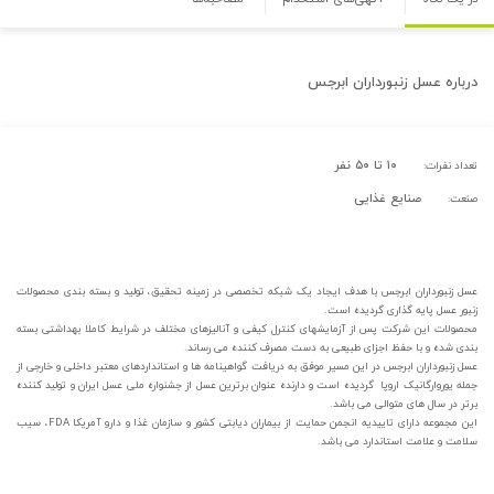
درباره
عسل زنبورداران ابرجس
۱۰ تا ۵۰ نفر
تعداد نفرات:
صنایع غذایی
صنعت:
عسل زنبورداران ابرجس با هدف ایجاد یک شبکه تخصصی در زمینه تحقیق، تولید و بسته بندی محصولات
زنبور عسل پایه گذاری گردیده است.
محصولات این شرکت پس از آزمایشهای کنترل کیفی و آنالیزهای مختلف در شرایط کاملا بهداشتی بسته
بندی شده و با حفظ اجزای طبیعی به دست مصرف کننده می رساند.
عسل زنبورداران ابرجس در این مسیر موفق به دریافت گواهینامه ها و استانداردهای معتبر داخلی و خارجی از
جمله یوروارگانیک اروپا گردیده است و دارنده عنوان برترین عسل از جشنواره ملی عسل ایران و تولید کننده
برتر در سال های متوالی می باشد.
این مجموعه دارای تاییدیه انجمن حمایت از بیماران دیابتی کشور و سازمان غذا و دارو آمریکا FDA، سیب
سلامت و علامت استاندارد می باشد.