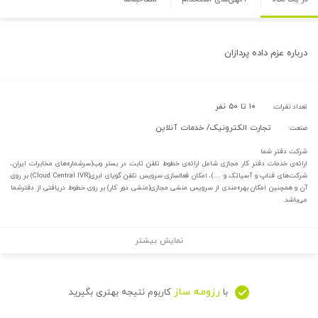
درباره
عزم داده پردازان
۱۰ تا ۵۰ نفر
تعداد نفرات:
تجارت الکترونیک/ خدمات آنلاین
صنعت:
شرکت دفتر شما
ارائه‌ی خدمات دفتر کار مجازی شامل ارائه‌ی خطوط تلفن ثابت در بستر وب(سرشما‌ره‌های مخابرات ایران،
شرکت‌های فناپ و آسیاتک و …)، امکان فعالسازی سرویس تلفن گویای ابری(Cloud Central IVR) بر روی
آن و همچنین امکان بهره‌مندی از سرویس منشی مجازی(منشی دور کار) بر روی خطوط دریافتی از دفترشما
می‌باشد.
نمایش بیشتر
رزومه ساز
با
کاربوم نتیجه بهتری بگیرید