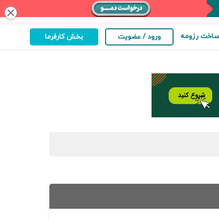
close
اخت رزومه
ورود / عضویت
بخش کارفرما