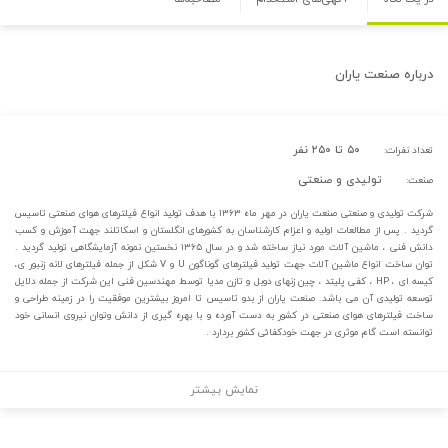
درباره
صنعت یاران
۵۰ تا ۲۵۰ نفر
تعداد نفرات:
تولیدی و صنعتی
صنعت:
شرکت تولیدی و صنعتی صنعت یاران در مهر ماه ۱۳۶۳ با هدف تولید انواع فیلترهای هوای صنعتی تاسیس
گردید . پس از مطالعات اولیه و اعزام کارشناسان به کشورهای انگلستان و اسکاتلند جهت آموزش و کسب
دانش فنی ، ماشین آلات مورد نیاز ساخته شد و در سال ۱۳۶۵ نخستین نمونه آزمایشگاهی تولید گردید .
توان ساخت انواع ماشین آلات جهت تولید فیلترهای گوناگون U و V شکل از جمله فیلترهای لانه زنبور ی،
کیسه ای ، HP ، کفی پلیتد ، چین زنهای دوبل و تازن مدیا توسط مهندسین فنی این شرکت از جمله دلایل
توسعه تولیدی آن می باشد. صنعت یاران از بدو تاسیس تا امروز بیشترین موفقیت را در زمینه طراحی و
ساخت فیلترهای هوای صنعتی در کشور به دست آورده و با بهره گیری از دانش وتوان نیروی انسانی خود
توانسته است گام موثری در جهت خودکفائی کشور بردارد .
نمایش بیشتر