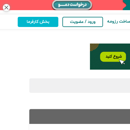
close
اخت رزومه
ورود / عضویت
بخش کارفرما