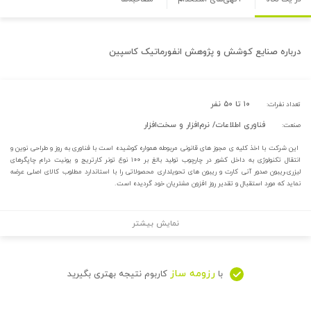
درباره
صنایع کوشش و پژوهش انفورماتیک کاسپین
۱۰ تا ۵۰ نفر
تعداد نفرات:
فناوری اطلاعات/ نرم‌افزار و سخت‌افزار
صنعت:
این شرکت با اخذ کلیه ی مجوز های قانونی مربوطه همواره کوشیده است با فناوری به روز و طراحی نوین و
انتقال تکنولوژی به داخل کشور در چارچوب تولید بالغ بر ۱۰۰ نوع تونر کارتریج و یونیت درام چاپگرهای
لیزری،ریبون صدور آنی کارت و ریبون های تحویلداری محصولاتی را با استاندارد مطلوب کالای اصلی عرضه
نماید که مورد استقبال و تقدیر روز افزون مشتریان خود گردیده است.
نمایش بیشتر
رزومه ساز
با
کاربوم نتیجه بهتری بگیرید