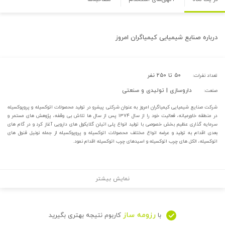
درباره
صنایع شیمیایی کیمیاگران امروز
۵۰ تا ۲۵۰ نفر
تعداد نفرات:
داروسازی | تولیدی و صنعتی
صنعت:
شرکت صنایع شیمیایی کیمیاگران امروز به عنوان شرکتی پیشرو در تولید محصولات اتوکسیله و پروپوکسیله
در منطقه خاورمیانه، فعالیت خود را از سال ۱۳۷۴ پس از سال ها تلاش بی وقفه، پژوهش های مستمر و
سرمایه گذاری عظیم بخش خصوصی با تولید انواع پلی اتیلن گلایکول های دارویی آغاز کرد و در گام های
بعدی اقدام به تولید و عرضه انواع مختلف محصولات اتوکسیله و پروپوکسیله از جمله نونیل فنول های
اتوکسیله، الکل های چرب اتوکسیله و اسیدهای چرب اتوکسیله اقدام نمود.
نمایش بیشتر
رزومه ساز
با
کاربوم نتیجه بهتری بگیرید