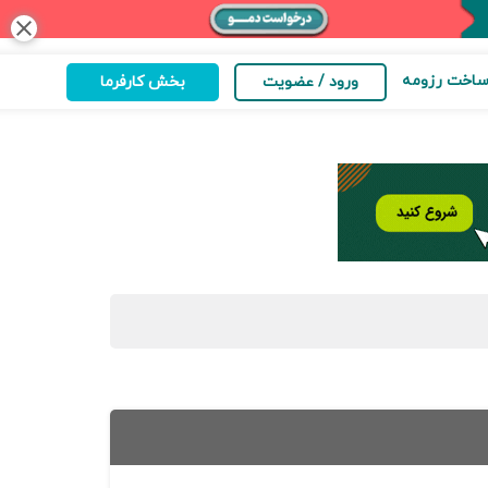
close
اخت رزومه
ورود / عضویت
بخش کارفرما