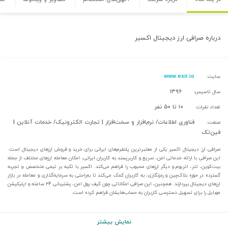
درباره
صرافی ارز دیجیتال اکسیر
www.exir.io
سایت:
۱۳۹۶
سال تاسیس:
۱۰ تا ۵۰ نفر
تعداد نفرات:
فناوری اطلاعات/ نرم‌افزار و سخت‌افزار | تجارت الکترونیک/ خدمات آنلاین |
صنعت:
فین‌تک
صرافی ارز دیجیتال اکسیر یکی از معتبرترین پلتفرم‌های ایرانی برای خرید و فروش ارزهای دیجیتال است.
این صرافی با ارائه خدماتی امن، سریع و کاربرپسند به کاربران ایرانی، امکان معامله ارزهای مختلف از جمله
بیت‌کوین، تتر، اتریوم و دیگر ارزهای محبوب را فراهم می‌کند. اکسیر با تکیه بر تیمی متخصص و تجربه
گسترده در حوزه بلاک‌چین و رمزنگاری، به کاربران کمک می‌کند تا به‌راحتی به سرمایه‌گذاری و معامله در بازار
ارزهای دیجیتال بپردازند. همچنین، این صرافی امکاناتی چون کیف پول امن، پشتیبانی ۲۴ ساعته و اپلیکیشن
موبایل را برای تسهیل دسترسی کاربران به حساب‌هایشان فراهم کرده است.
نمایش بیشتر