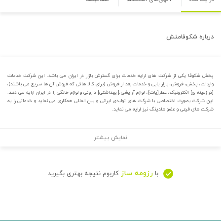
درباره
شکوفامنش
پخش شکوفا یکی از شرکت های ارایه خدمات برای گسترش بازار در ایران می باشد. این شرکت خدمات
واردات، پخش، فروش، بازار یابی و خدمات بعد از فروش (برای کالا هائی که فروش آن ها سریع می باشند)،
[در زمینه ی] الکترونیک، عطر[یات]، لوازم آرایشی،[ بهداشتی] داروئی و لوازم خانگی را در ایران ارایه می دهد.
این شرکت بصورت اختصاصی با شرکت های تولیدی ایرانی و بین المللی همکاری می نماید و خدماتی را به
شرکت های فرعی و عضو هلدینگ نیز ارایه می نماید.
نمایش بیشتر
رزومه ساز
با
کاربوم نتیجه بهتری بگیرید