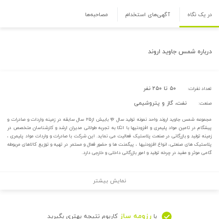
در یک نگاه
آگهی‌های استخدام
مصاحبه‌ها
درباره
شمس جاوید اروند
۵۰ تا ۲۵۰ نفر
تعداد نفرات:
نفت، گاز و پتروشیمی
صنعت:
مجموعه شمس جاوید اروند واحد نمونه تولید سال ۹۶ بابیش از۲۵ سال سابقه در زمینه واردات و صادرات و
پیشگام در تامین مواد پلیمری و افزودنیها با اتکا به تجربه طولانی مدیران ارشد و کارشناسان متخصص در
زمینه تولید و بازرگانی در صنعت پلاستیک فعالیت می نماید. این شرکت با صادرات و واردات مواد پلیمری ،
پلاستیک های صنعتی، انواع افزودنیها ، پیگمنت ها و حضور فعال و مستمر در تهیه و توزیع کالاهای مربوطه
گامی موثر و مفید در چرخه تولید و امور بازرگانی داخلی و خارجی دارد.
نمایش بیشتر
رزومه ساز
با
کاربوم نتیجه بهتری بگیرید