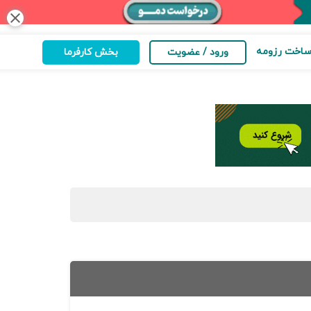
close
اخت رزومه
ورود / عضویت
بخش کارفرما