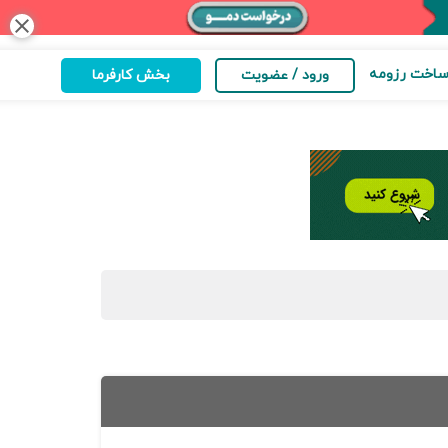
close
اخت رزومه
ورود / عضویت
بخش کارفرما