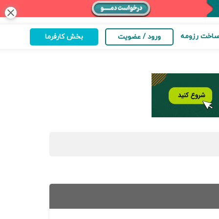
close
اخت رزومه
ورود / عضویت
بخش کارفرما