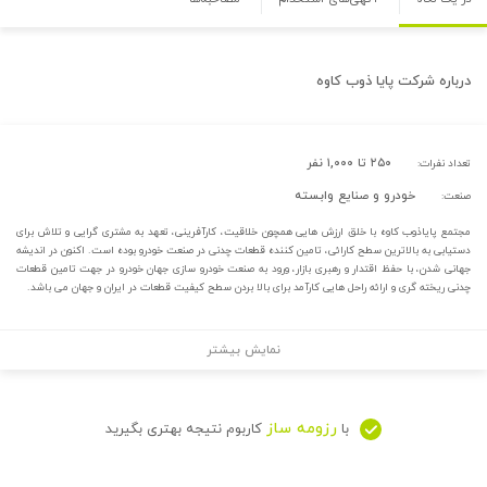
درباره
شرکت پایا ذوب کاوه
۲۵۰ تا ۱,۰۰۰ نفر
تعداد نفرات:
خودرو و صنایع وابسته
صنعت:
مجتمع پایاذوب کاوه با خلق ارزش هایی همچون خلاقیت، کارآفرینی، تعهد به مشتری گرایی و تلاش برای
دستیابی به بالاترین سطح کارائی، تامین کننده قطعات چدنی در صنعت خودرو بوده است. اکنون در اندیشه
جهانی شدن، با حفظ اقتدار و رهبری بازار، ورود به صنعت خودرو سازی جهان خودرو در جهت تامین قطعات
چدنی ریخته گری و ارائه راحل هایی کارآمد برای بالا بردن سطح کیفیت قطعات در ایران و جهان می باشد.
نمایش بیشتر
رزومه ساز
با
کاربوم نتیجه بهتری بگیرید