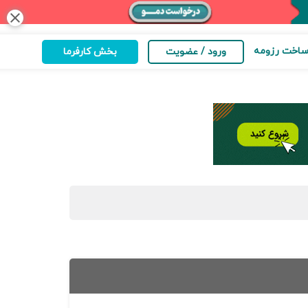
close
اخت رزومه
ورود / عضویت
بخش کارفرما