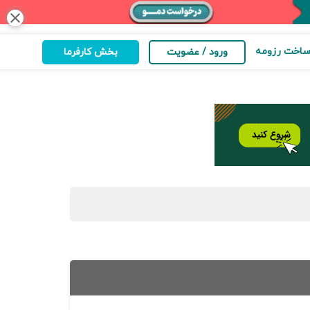
close
اخت رزومه
ورود / عضویت
بخش کارفرما