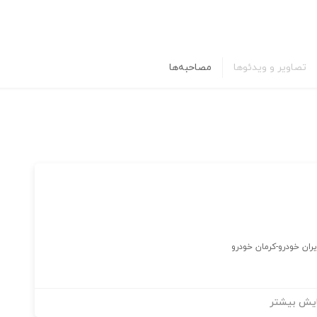
تصاویر و ویدئوها
مصاحبه‌ها
یران خودرو-کرمان خودرو
یش بیشتر