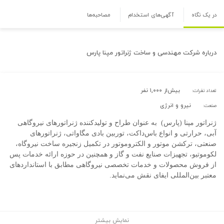
در یک نگاه
آگهی‌های استخدام
مصاحبه‌ها
درباره
شرکت مهندسی و ساخت ژنراتور مپنا پارس
بیش‌از ۱,۰۰۰ نفر
تعداد نفرات:
نیرو و انرژی
صنعت:
ژنراتور مپنا (پارس) به عنوان طراح و تولیدکننده ژنراتورهای نیروگاهی
آبی، حرارتی و انواع باس‌داکت‌، توربین بادی مگاواتی، ژنراتورهای
صنعتی، ترکشن موتور و الکتروموتور در تکمیل زنجیره ساخت نیروگاه،
لکوموتیو، تجهیزات صنایع نفت و گاز و همچنین در حوزه ارائه خدمات پس
از فروش محصولات و خدمات تخصصی نیروگاهی مطابق با استانداردهای
معتبر بین‌المللی ایفای نقش می‌نماید.
نمایش بیشتر