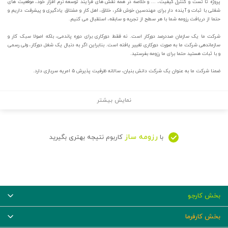
پروژه تا تست و کنترل کیفیت، ... و خلاصه در همه نقش های فرآیند توسعه نرم افزار خود، موقعیت های
شغلی با ثبات و آینده دار برای مهندسین خوش فکر، خلاق، اهل کار و مشتاق یادگیری و پیشرفت داریم و
حتما از دریافت رزومه شما با هر سطح از تجربه و سابقه، استقبال می کنیم.
شرکت ما یک سازمان صددرصد دورکار است. نه فقط دورکاری برای دوره پاندمی، بلکه اصولا سبک کار و
سازماندهی شرکت ما به صورت دورکاری تغییر یافته است. بنابراین اگر به دنبال یک شغل دورکار، ولی رسمی
و با ثبات هستید حتما برای ما رزومه بفرستید.
ضمنا شرکت ما به عنوان یک شرکت دانش بنیان، سالانه ظرفیت پذیرش ۵ امریه سربازی دارد.
نمایش بیشتر
رزومه ساز
با
کاربوم نتیجه بهتری بگیرید
بخش کارجو
بخش کارفرما