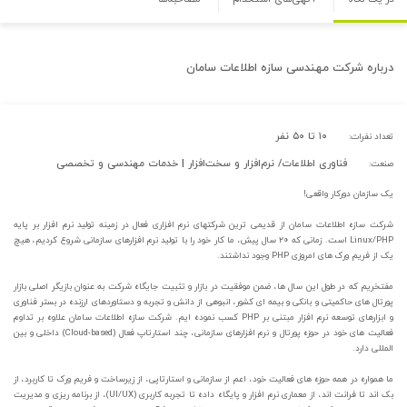
درباره
شرکت مهندسی سازه اطلاعات سامان
۱۰ تا ۵۰ نفر
تعداد نفرات:
فناوری اطلاعات/ نرم‌افزار و سخت‌افزار | خدمات مهندسی و تخصصی
صنعت:
یک سازمان دورکار واقعی!
شرکت سازه اطلاعات سامان از قدیمی ترین شرکتهای نرم افزاری فعال در زمینه تولید نرم افزار بر پایه
Linux/PHP است. زمانی که ۲۰ سال پیش، ما کار خود را با تولید نرم افزارهای سازمانی شروع کردیم، هیچ
یک از فریم ورک های امروزی PHP وجود نداشتند.
مفتخریم که در طول این سال ها، ضمن موفقیت در بازار و تثبیت جایگاه شرکت به عنوان بازیگر اصلی بازار
پورتال های حاکمیتی و بانکی و بیمه ای کشور، انبوهی از دانش و تجربه و دستاوردهای ارزنده در بستر فناوری
و ابزارهای توسعه نرم افزار مبتنی بر PHP کسب نموده ایم. شرکت سازه اطلاعات سامان علاوه بر تداوم
فعالیت های خود در حوزه پورتال و نرم افزارهای سازمانی، چند استارتاپ فعال (Cloud-based) داخلی و بین
المللی دارد.
ما همواره در همه حوزه های فعالیت خود، اعم از سازمانی و استارتاپی، از زیرساخت و فریم ورک تا کاربرد، از
بک اند تا فرانت اند، از معماری نرم افزار و پایگاه داده تا تجربه کاربری (UI/UX)، از برنامه ریزی و مدیریت