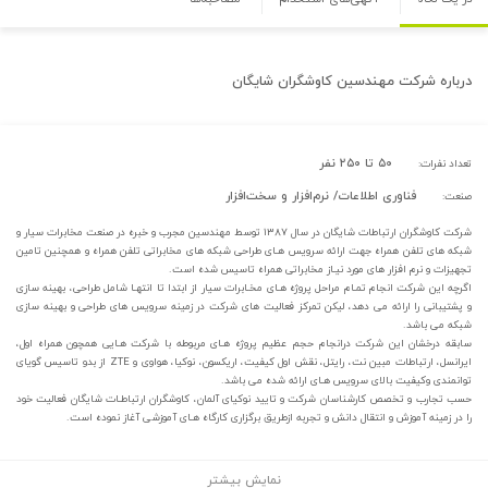
درباره
شرکت مهندسین کاوشگران شایگان
۵۰ تا ۲۵۰ نفر
تعداد نفرات:
فناوری اطلاعات/ نرم‌افزار و سخت‌افزار
صنعت:
شرکت کاوشگران ارتباطات شایگان در سال ۱۳۸۷ توسط مهندسین مجرب و خبره در صنعت مخابرات سیار و
شبکه های تلفن همراه جهت ارائه سرویس هـای طراحی شبکه های مخابراتی تلفن همراه و همچنین تامین
تجهیزات و نرم افزار های مورد نیـاز مخابراتی همراه تاسیس شده است.
اگرچه این شرکت انجام تمـام مراحل پروژه هـای مخـابرات سیار از ابتدا تا انتهـا شامل طراحی، بهینه سازی
و پشتیبانی را ارائه می دهد، لیکن تمرکز فعالیت های شرکت در زمینه سرویس های طراحی و بهینه سازی
شبکه می باشد.
سابقه درخشان این شرکت درانجام حجم عظیم پروژه هـای مربوطه با شرکت هـایی همچون همراه اول،
ایرانسل، ارتباطات مبین نت، رایتل، نقش اول کیفیت، اریکسون، نوکیا، هواوی و ZTE از بدو تاسیس گویای
توانمندی وکیفیت بالای سرویس هـای ارائه شده می باشد.
حسب تجارب و تخصص کارشناسان شرکت و تایید نوکیای آلمان، کاوشگران ارتباطـات شایگان فعالیت خود
را در زمینه آموزش و انتقال دانش و تجربه ازطریق برگزاری کارگاه هـای آموزشی آغاز نموده است.
نمایش بیشتر