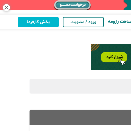
close
اخت رزومه
ورود / عضویت
بخش کارفرما