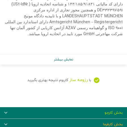
(USt-IdNr.)
دارای کد مالیاتی ۱۴۳/۱۸۵/۹۱۸۳۱ و شناسه اتحادیه اروپا
DE۳۴۲۳۹۷۵۹۱
و همچنین مجوز تجاری از اداره مرکزی
LANDESHAUPTSTADT MÜNCHEN
و با تاییدیه دادگاه مونیخ
Amtsgericht München – Registergericht
دارای استاندارد بین المللی
AZAV
ISO ۹۰۰۱
و گواهینامه رسمی
آژانس کاریابی از کشور آلمان تنها
GmbH
شرکت مهاجرتی
مورد تایید در اتحادیه اروپا میباشد.
نمایش بیشتر
رزومه ساز
با
کاربوم نتیجه بهتری بگیرید
بخش کارجو
بخش کارفرما