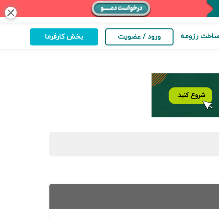
close
اخت رزومه
ورود / عضویت
بخش کارفرما