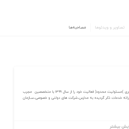
تصاویر و ویدئوها
مصاحبه‌ها
شرکت پزشکی-ورزشی آسمان پاد با شعار ورزش ،پژوهش و نوآوری )مسئولیت محدود( فعالیت خود را از سال ۱۳۹۹ با متخصصین مجرب
ارائه خدمات ذکر گردیده به مدارس،شرکت های دولتی و خصوصی،ســازمان
یش بیشتر