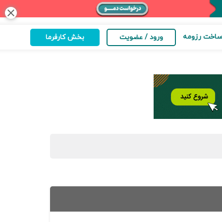
close
اخت رزومه
ورود / عضویت
بخش کارفرما