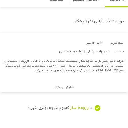
درباره
شرکت طراحی نگاراندیشگان
۱۰ تا ۵۰ نفر
تعداد نفرات:
تجهیزات پزشکی | تولیدی و صنعتی
صنعت:
شرکت دانش بنیان طراحی نگاراندیشگان تولیدکننده دستگاه های EEG و EMG، با کاربردهای تحقیقاتی و
کلینیکی، در ایران می باشد. این شرکت با سابقه ی بیش از ۲۰ سال، تحت نظارت یک تیم مجرب دستگاه
های EEG ،EMG ،LTM و لوازم جانبی آن ها را مطابق با فناوری روز تولید می کند.
نمایش بیشتر
رزومه ساز
با
کاربوم نتیجه بهتری بگیرید