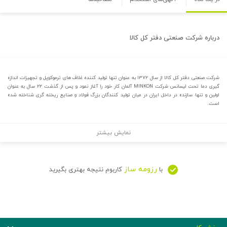
درباره
شرکت صنعتی دفتر کل کالا
شرکت صنعتی دفتر کل کالا از سال ۱۳۷۲ به عنوان تنها تولید کننده غلاف های ترموکوپل و تجهیزات اندازه
گیری دما تحت لیسانس شرکت MINKON آلمان کار خود را آغاز نمود و پس از گذشت ۲۲ سال به عنوان
اولین و تنها سازنده در داخل ایران در میان تولید کنندگان بزرگ فولاد و صنایع ریخته گری شناخته شده
است.
نمایش بیشتر
رزومه ساز
با
کاربوم نتیجه بهتری بگیرید