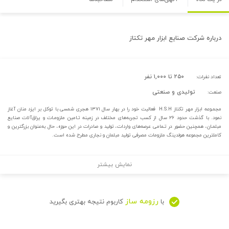
درباره
شرکت صنایع ابزار مهر تکتاز
۲۵۰ تا ۱,۰۰۰ نفر
تعداد نفرات:
تولیدی و صنعتی
صنعت:
مجمـوعه ابزار مهر تکتاز H.S.H فعالیت خود را در بهار سال ۱۳۷۱ هجری شمسی با توکل بر ایزد منان آغاز
نمود. با گذشت حدود ۲۶ سال از کسب تجربه‌های مختلف در زمینه تـامین ملزومـات و یراق‌آلات صنایع
مبلمـان، همچنین حضور در تـمامی عرصه‌های واردات، تولید و صادرات در این حوزه، حال به‌عنوان بزرگترین و
کاملترین مجموعه هولدینگ ملزومات مصرفی تولید مبلمان و نجاری مطرح شده است.
نمایش بیشتر
رزومه ساز
با
کاربوم نتیجه بهتری بگیرید