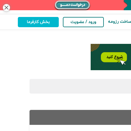
close
اخت رزومه
ورود / عضویت
بخش کارفرما