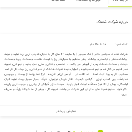
درباره
شرکت شاماک
۱۰ تا ۵۰ نفر
تعداد نفرات:
شرکت شاماک سهامی خاص ( تک سیلابی ) با سابقه ۴۲ سال کار به عنوان قدیمی ترین برند تولید و عرضه
پوشاک صنعتی و لباسکار و پوشاک ایمنی منطبق با معیارهای روز با قیمت مناسب و ضمانت پارچه و ضمانت
دوخت و ضمانت خدمات پس از فروش می باشد. با تخصص و فناوری مدرن نسل جدید و نیم قرن تجربه
نسل قدیم در کنار هم و تیم تحصیلکرده و اموزش دیده شرکت شاماک در کنار فناوری روز عهده دار کار شما
هستیم. دارای برند ثبت شده - کد اقتصادی - گواهی ارزش افزوده - لوح تقدیرنامه از بیست و چهارمین
نمایشگاه بین المللی تهران - گواهی کیفیت -دفتر فروش درتهران- کارگاه بسیار مجهز جهت تولید انواع
لباسکار با بیش از ۱۰۰ نوع دستگاه دوخت قابل بازدید --دوخت دارای گارانتی از بهترین و مرغوب ترین پارچه،
اکثر کارها مطابق نمونه های صادراتی این شرکت می باشد. تجربه کار با بیش از صد کارخانه بزرگ و معروف
ایران.
نمایش بیشتر