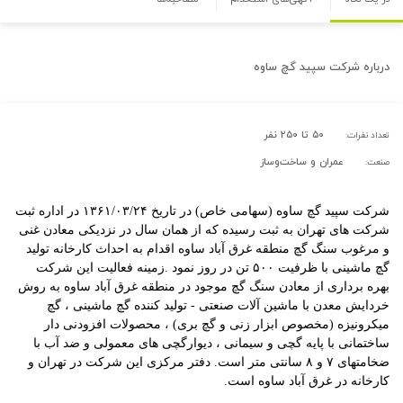
درباره
شرکت سپید گچ ساوه
۵۰ تا ۲۵۰ نفر
تعداد نفرات:
عمران و ساخت‌وساز
صنعت:
شرکت سپید گچ ساوه (سهامی خاص) در تاریخ
۱۳۶۱/۰۳/۲۴
در اداره ثبت
شرکت های تهران
به ثبت رسیده که از همان سال در نزدیکی معادن غنی
و مرغوب سنگ گچ منطقه غرق آباد ساوه اقدام به احداث کارخانه تولید
گچ ماشینی با ظرفیت
۵۰۰
تن در روز نمود .زمینه فعالیت این شرکت
بهره
برداری از معادن سنگ گچ موجود در منطقه غرق آباد ساوه به روش
خردایش معدن با ماشین
آلات صنعتی - تولید کننده گچ ماشینی ، گچ
میکرونیزه (مخصوص ابزار زنی و گچ بری) ، محصولات افزودنی دار
ساختمانی با پایه گچی و سیمانی ، دیوارگچی
های معمولی و ضد آب با
ضخامت
های ۷ و ۸ سانتی متر است. دفتر مرکزی این شرکت در تهران و
کارخانه در غرق آباد ساوه است.