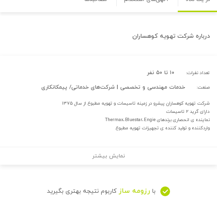
درباره
شرکت تهویه کوهساران
۱۰ تا ۵۰ نفر
تعداد نفرات:
خدمات مهندسی و تخصصی | شرکت‌های خدماتی/ پیمکانکاری
صنعت:
شرکت تهویه کوهساران پیشرو در زمینه تاسیسات و تهویه مطبوع از سال ۱۳۷۵
دارای گرید ۲ تاسیسات
نماینده ی انحصاری برندهای Thermax،Bluestar،Engie
واردکننده و تولید کننده ی تجهیزات تهویه مطبوع
نمایش بیشتر
رزومه ساز
با
کاربوم نتیجه بهتری بگیرید