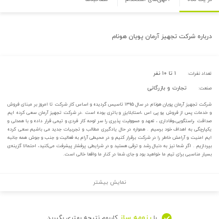
درباره
شرکت تجهیز آرمان پویان هونام
۱ تا ۱۰ نفر
تعداد نفرات:
تجارت و بازرگانی
صنعت:
شرکت تجهیز آرمان پویان هونام در سال ۱۳۹۵ تاسیس گردیده و اساس کار شرکت تا امروز بر مبنای فروش
و خدمات پس از فروش یو پی اس ،استابلایزر و باتری بوده است .در شرکت تجهیز آرمان سعی کرده ایم
صداقت ،راستگویی،وفاداری ، تعهد و مسوولیت پذیری را سر لوحه کار فردی و تیمی قرار داده و با همدلی و
یکپارچگی به اهداف خود برسیم . همواره در حال یادگیری مطالب و تجربیات جدید می باشیم.سعی کرده
ایم امنیت و آرامش خاطر را در شرکت برقرار کنیم و در محیطی آرام به فعالیت و جنب و جوش همه جانبه
بپردازیم . اگر شما نیز به دنبال رشد و ترقی هستید و در شرایطی پرفشار پیشرفت می‌کنید، احتمالا گزینه‌ی
بسیار مناسبی برای تیم ما خواهید بود و جای شما در کنار ما واقعا خالی است.
نمایش بیشتر
رزومه ساز
با
کاربوم نتیجه بهتری بگیرید