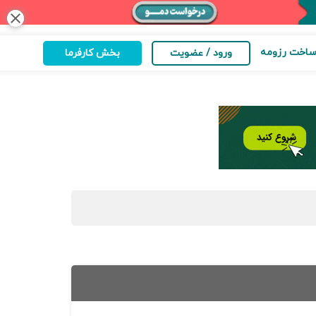
close
اخت رزومه
ورود / عضویت
بخش کارفرما