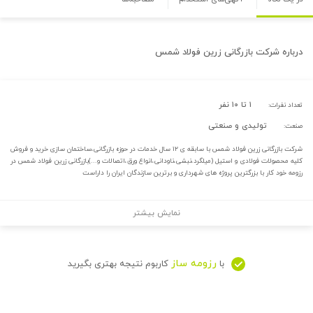
درباره
شرکت بازرگانی زرین فولاد شمس
۱ تا ۱۰ نفر
تعداد نفرات:
تولیدی و صنعتی
صنعت:
شرکت بازرگانی زرین فولاد شمس با سابقه ی ۱۲ سال خدمات در حوزه بازرگانی،ساختمان سازی خرید و فروش
کلیه محصولات فولادی و استیل (میلگرد،نبشی،ناودانی،انواع ورق،اتصالات و...)بازرگانی زرین فولاد شمس در
رزومه خود کار با بزرگترین پروژه های شهرداری و برترین سازندگان ایران را داراست
نمایش بیشتر
رزومه ساز
با
کاربوم نتیجه بهتری بگیرید