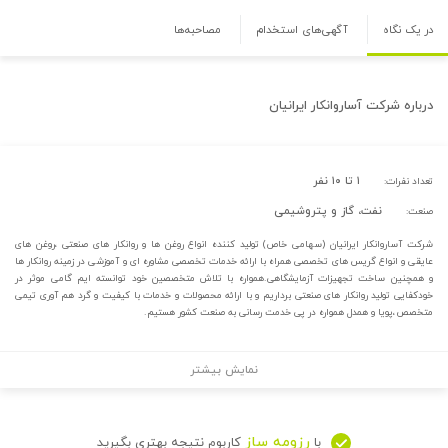
در یک نگاه
آگهی‌های استخدام
مصاحبه‌ها
درباره
شرکت آساروانکار ایرانیان
۱ تا ۱۰ نفر
تعداد نفرات:
نفت، گاز و پتروشیمی
صنعت:
شرکت آساروانکار ایرانیان (سهامی خاص) تولید کننده انواع روغن ها و روانکار های صنعتی ،روغن های
عایقی و انواع گریس های تخصصی همراه با ارائه خدمات تخصصی مشاوره ای و آموزشی در زمینه روانکار ها
و همچنین ساخت تجهیزات آزمایشگاهی.همواره با تلاش متخصصین خود توانسته ایم گامی موثر در
خودکفایی تولید روانکار های صنعتی برداریم و با ارائه محصولات و خدمات با کیفیت و گرد هم آوری تیمی
متخصص،پویا و همدل همواره در پی خدمت رسانی به صنعت کشور هستیم.
نمایش بیشتر
رزومه ساز
با
کاربوم نتیجه بهتری بگیرید