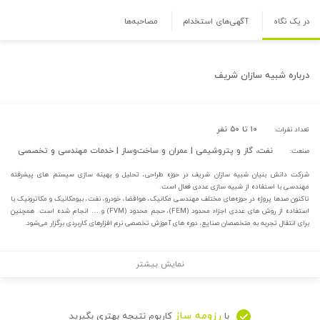
در یک نگاه
آگهی‌های استخدام
مصاحبه‌ها
درباره
شبیه سازان شریف
۱۰ تا ۵۰ نفر
تعداد نفرات:
نفت، گاز و پتروشیمی | عمران و ساخت‌وساز | خدمات مهندسی و تخصصی
صنعت:
شرکت دانش بنیان شبیه سازان شریف در حوزه طراحی، تحلیل و بهینه سازی سیستم های پیشرفته
مهندسی با استفاده از شبیه سازی عددی فعال است.
تاکنون صدها پروژه در حوزه‌های مختلف مهندسی مکانیک، هوافضا، خودرو، نفت، بیومکانیک و مکاترونیک با
استفاده از روش های عددی اجزاء محدود (FEM)، حجم محدود (FVM) و … انجام شده است. همچنین
برای انتقال تجربه به متخصصان صنایع، دوره های آموزش تخصصی نرم افزارهای کاربردی برگزار می‌شود.
نمایش بیشتر
رزومه ساز
با
کاربوم نتیجه بهتری بگیرید