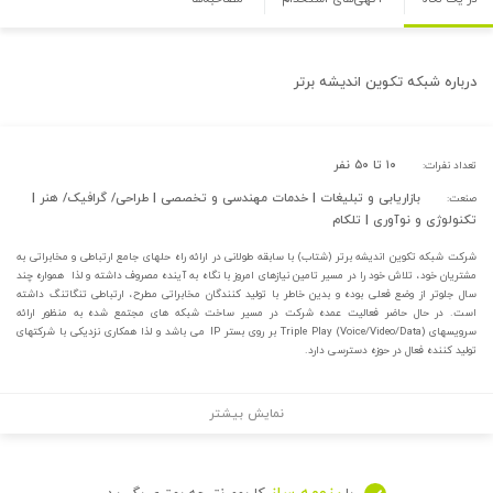
درباره
شبکه تکوین اندیشه برتر
۱۰ تا ۵۰ نفر
تعداد نفرات:
بازاریابی و تبلیغات | خدمات مهندسی و تخصصی | طراحی/ گرافیک/ هنر |
صنعت:
تکنولوژی و نوآوری | تلکام
شرکت شبکه تکوین اندیشه برتر (شتاب) با سابقه طولانی در ارائه راه حلهای جامع ارتباطی و مخابراتی به
مشتریان خود، تلاش خود را در مسیر تامین نیازهای امروز با نگاه به آینده مصروف داشته و لذا همواره چند
سال جلوتر از وضع فعلی بوده و بدین خاطر با تولید کنندگان مخابراتی مطرح، ارتباطی تنگاتنگ داشته
است. در حال حاضر فعالیت عمده شرکت در مسیر ساخت شبکه های مجتمع شده به منظور ارائه
سرویسهای (Triple Play (Voice/Video/Data بر روی بستر IP می باشد و لذا همکاری نزدیکی با شرکتهای
تولید کننده فعال در حوزه دسترسی دارد.
نمایش بیشتر