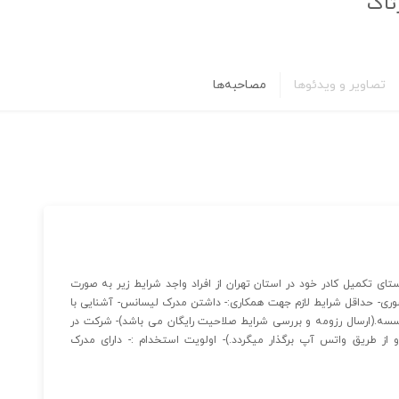
تاک
تصاویر و ویدئوها
مصاحبه‌ها
ی تکمیل کادر خود در استان تهران از افراد واجد شرایط زیر به صورت
وری- حداقل شرایط لازم جهت همکاری:- داشتن مدرک لیسانس- آشنایی با
نمودن فرم استخدام موسسه.(ارسال رزومه و بررسی شرایط صلاحیت رایگان می باشد)- شرکت در
ز طریق واتس آپ برگذار میگردد.)- اولویت استخدام :- دارای مدرک