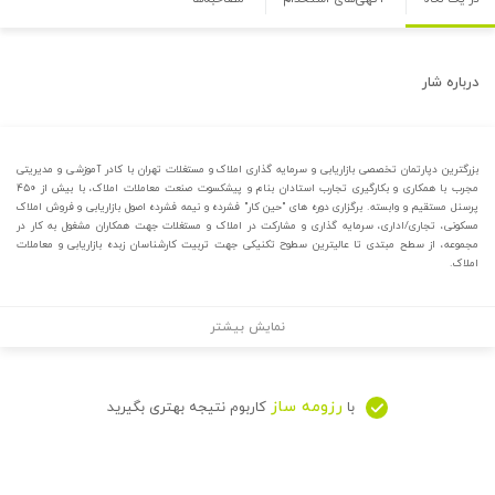
درباره
شار
بزرگترین دپارتمان تخصصی بازاریابی و سرمایه گذاری املاک و مستغلات تهران با کادر آموزشی و مدیریتی
مجرب با همکاری و بکارگیری تجارب استادان بنام و پیشکسوت صنعت معاملات املاک، با بیش از ۴۵۰
پرسنل مستقیم و وابسته. برگزاری دوره های "حین کار" فشرده و نیمه فشرده اصول بازاریابی و فروش املاک
مسکونی، تجاری/اداری، سرمایه گذاری و مشارکت در املاک و مستغلات جهت همکاران مشغول به کار در
مجموعه، از سطح مبتدی تا عالیترین سطوح تکنیکی جهت تربیت کارشناسان زبده بازاریابی و معاملات
املاک.
نمایش بیشتر
رزومه ساز
با
کاربوم نتیجه بهتری بگیرید