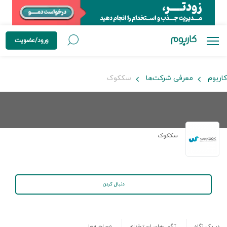
ورود/عضویت
کاربوم
معرفی شرکت‌ها
سککوک
سککوک
دنبال کردن
در یک نگاه
آگهی‌های استخدام
مصاحبه‌ها