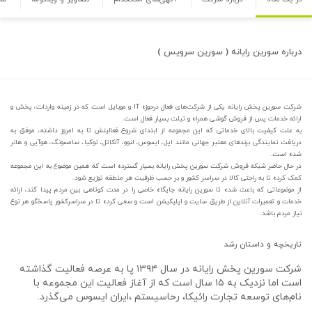
درباره
سورین رایانه ( سورین سرویس )
شرکت سورین پخش رایانه یکی از شرکت‌های فعال درحوزه IT و موبایل است که در زمینه واردات، پخش و
ارائه‌ خدمات پس از فروش گوشی همراه و تبلت بسیار فعال است.
به علت کیفیت بالای خدماتی که این مجموعه از ابتدای شروع فعالیتش تا به امروز داشته، موفق به
دریافت نمایندگی برندهای معتبر جهانی مانند اپل، ایسوس، لنوو، آلکاتل، نوکیا، سامسونگ، هوآیی و هانر
شده است.
در حال حاضر شبکه فروش شرکت سورین پخش رایانه بسیار گسترده است که همین موضوع به این مجموعه
کمک کرده تا به راحتی کالا در سراسر کشور و بر حسب ظرفیت هر منطقه توزیع شود.
از موضوعاتی که باعث شده تا سورین رایانه جایگاه خاصی را در مدت کوتاهی بین مردم پیدا کند، ارائه
خدمات و تعمیرات آنلاین از طریق سایت و اپلیکیشن است و سعی کرده تا در سراسر‌کشور پاسخگو هر نوع
نیاز مردم باشد.
تاریخچه و داستان رشد
شرکت سورین پخش رایانه در سال ۱۳۹۴ پا به عرصه‌ فعالیت گذاشته
است اما نزدیک به ۱۵ سال است که از آغاز فعالیت این مجموعه با
نام‌های توسعه تجارت رائیکا، رحاسیستم ،ایران ایسوس می‌گذرد.