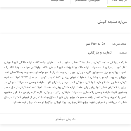
درباره
سنجه کیش
۵۰ تا ۲۵۰ نفر
تعداد نفرات:
تجارت و بازرگانی
صنعت:
شرکت بازرگانی سنجه کیش در سال ۱۳۶۸ فعالیت خود را تحت عنوان عرضه کننده لوازم خانگی کوچک برقی
آغاز نمود . بسیاری از محصولات لوازم خانه و آشپزخانه کوچک برقی مانند مولینکس فرانسه ، پترا الکتریک
آلمان ، پیکارد و موزر ، همچنین ظروف چینی باواریا ، به واسطه واردات و عرضه این مجموعه به خانه‌های شما
عزیزان راه پیدا کرد و به بخشی از خاطرات خوش روزهای گذشته بدل گردید . در سال ۱۳۷۷ شرکت سنجه
کیش همکاری ماندگار خود را با گروه دلونگی آغاز نمود و به‌عنوان تنها نماینده رسمی محصولات دلونگی در
ایران به گسترش فعالیت با برترینهای صنعت لوازم خانگی برقی ادامه داد. شرکت سنجه کیش در حال حاضر
به‌عنوان تنها نماینده رسمی وانحصاری محصولات دلونگی ایتالیا ، پــولتی ، لاراستار سوئیس ، فـــلر و مـتئوی
آلمان با تجربه‌ای ۲۸ ساله در ارائه محصولات لوازم برقی کوچک منزل و خدمات پس از فروش گسترده در حال
فعالیت می‌باشد و همچنین تولید لوازم خانگی برقی با برند ایرانی میگل را در دست اجرا و توسعه دارد.
نمایش بیشتر