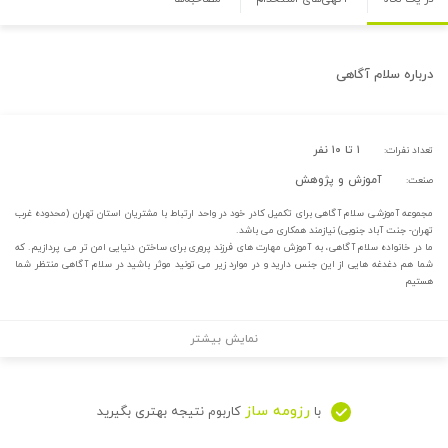
درباره
سلام آگاهی
۱ تا ۱۰ نفر
تعداد نفرات:
آموزش و پژوهش
صنعت:
مجموعه آموزشی سلام آگاهی برای تکمیل کادر خود در واحد ارتباط با مشتریان استان‌ تهران (محدوده غرب
تهران- جنت آباد جنوبی) نیازمند همکاری می باشد.
ما در خانواده سلام آگاهی، به آموزش مهارت های فرزند پروری برای ساختن دنیایی امن تر می پردازیم. که
شما هم دغدغه هایی از این جنس دارید و در موارد زیر می تونید موثر باشید در سلام آگاهی منتظر شما
هستیم
نمایش بیشتر
رزومه ساز
با
کاربوم نتیجه بهتری بگیرید