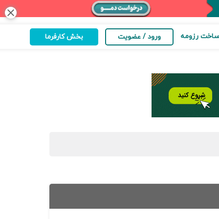
close
اخت رزومه
ورود / عضویت
بخش کارفرما