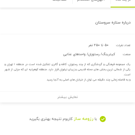
درباره
ستاره سروستان
۵۰ تا ۲۵۰ نفر
تعداد نفرات:
کیترینگ/ رستوران/ واحدهای غذایی
صنعت:
یک مجموعه فرهنگی و گردشگری که از چند رستوران، کافه و گالری تشکیل شده است در منطقه ۱ تهران و
یکی از شمالی ترین بخش های محله قدیمی و زیبای نیاوران قرار دارد، منطقه کوهپایه ای که جزئی از شهر
است.
و به فاصله زمانی چند دقیقه می توان از خیابان های اصلی به آنجا رسید
نمایش بیشتر
رزومه ساز
با
کاربوم نتیجه بهتری بگیرید